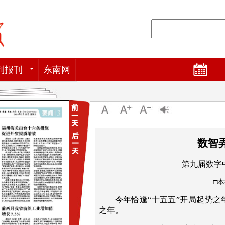
列报刊
东南网
数智
——第九届数字
□
今年恰逢“十五五”开局起势
之年。