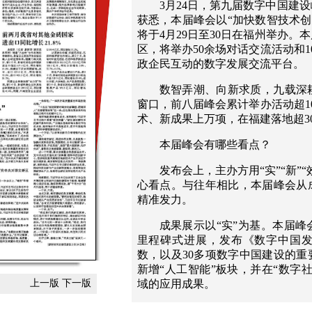
3月24日，第九届数字中国建
获悉，本届峰会以“加快数智技术创
将于4月29日至30日在福州举办
区，将举办50余场对话交流活动和
政企民互动的数字发展交流平台。
数智弄潮、向新求质，九载深
窗口，前八届峰会累计举办活动超10
术、新成果上万项，在福建落地超30
本届峰会有哪些看点？
发布会上，主办方用“实”“新”
心看点。与往年相比，本届峰会从
精准发力。
成果展示以“实”为基。本届
里程碑式进展，发布《数字中国发
数，以及30多项数字中国建设的
新增“人工智能”板块，并在“数字
域的应用成果。
上一版
下一版
技术发布以“新”为要。本届