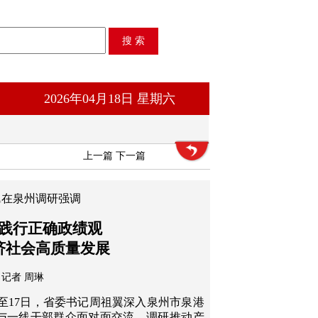
2026年04月18日 星期六
上一篇
下一篇
翼在泉州调研强调
践行正确政绩观
济社会高质量发展
记者 周琳
6日至17日，省委书记周祖翼深入泉州市泉港
与一线干部群众面对面交流，调研推动产