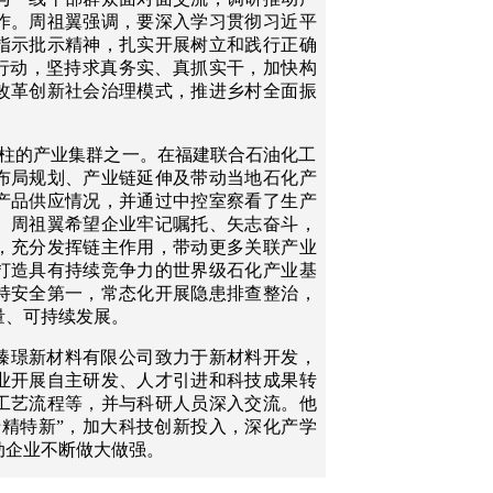
作。周祖翼强调，要深入学习贯彻习近平
指示批示精神，扎实开展树立和践行正确
”行动，坚持求真务实、真抓实干，加快构
改革创新社会治理模式，推进乡村全面振
。
立柱的产业集群之一。在福建联合石油化工
布局规划、产业链延伸及带动当地石化产
产品供应情况，并通过中控室察看了生产
。周祖翼希望企业牢记嘱托、矢志奋斗，
，充分发挥链主作用，带动更多关联产业
打造具有持续竞争力的世界级石化产业基
持安全第一，常态化开展隐患排查整治，
量、可持续发展。
臻璟新材料有限公司致力于新材料开发，
业开展自主研发、人才引进和科技成果转
工艺流程等，并与科研人员深入交流。他
专精特新”，加大科技创新投入，深化产学
动企业不断做大做强。
尚品千艺模型有限公司近年来深耕主业、