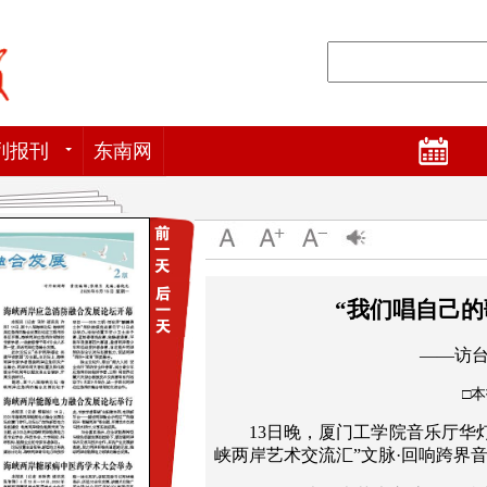
列报刊
东南网
“我们唱自己的
——访
□
13日晚，厦门工学院音乐厅华
峡两岸艺术交流汇”文脉·回响跨界