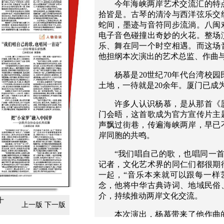
今年海峡两岸艺术交流汇的特
拾皆是。古琴的清泠与西洋弦乐交
蛇间，墨迹与音符同步流淌。八闽
电子音色碰撞出奇妙的火花。整场
乐、舞在同一个时空相遇。而这场
他担纲本次演出的艺术总监、作曲
杨慕是20世纪70年代台湾校园
土地，一待就是20余年。厦门已成
许多人认识杨慕，是从那首《厦
门会晤，这首歌成为官方宣传片主
声飘过街巷，传遍海峡两岸，早已
岸同胞的共鸣。
“我们唱自己的歌，也唱同一
记者，文化艺术界的同仁们都很期
一起，“音乐本来就可以跟每一样
念，他将中华古典诗词、地域民俗
介，持续推动两岸文化交流。
十
上一版
下一版
本次演出，杨慕带来了他作曲