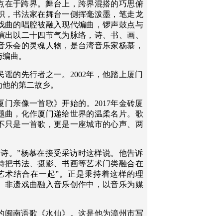
点在于跨界。舞台上，跨界混搭的巧思俯
织，书法家在舞台一侧挥毫泼墨，笔走龙
戏曲的唱腔被融入现代编曲，锣声鼓点与
演出以二十四节气为脉络，诗、书、画、
音乐会的灵魂人物，是台湾音乐家杨慕，
与编曲。
民谣的先行者之一。2002年，他踏上厦门
为他的第二故乡。
门亲像一首歌》开始的。2017年金砖厦
题曲，化作厦门递给世界的温柔名片。歌
不只是一首歌，更是一座城市的心声、两
首诗。”杨慕在接受采访时这样说。他告诉
待把书法、摄影、书画等艺术门类融合在
艺术结合在一起”。正是秉持着这样的理
、非遗戏曲融入音乐创作中，以音乐为媒
的闽南语歌《水仙》。这是他为漳州市写