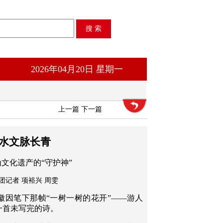
2026年04月20日 星期一
上一篇
下一篇
水文脉长青
文化遗产的“守护神”
团记者 项裕兴 周雯
徽因笔下那帧“一树一树的花开”——游人
一首未写完的诗。