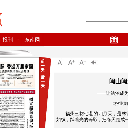
列报刊
东南网
闽山闽
——让法治成为
□报业集
福州三坊七巷的四月天，是林
如织，踩着光的碎影，把春天走成