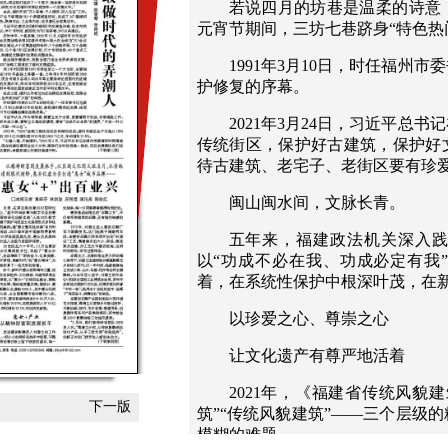
若说四月的坊巷是温柔的诗意
元宵节期间，三坊七巷跻身“特色热
1991年3月10日，时任福州
护修复的序幕。
2021年3月24日，习近平总
传统街区，保护好古建筑，保护好
待古建筑、老宅子、老街区要有珍
闽山闽水间，文脉长青。
五年来，福建政法机关深入
以“功成不必在我、功成必定有我
着，在系统性保护中根深叶茂，在
以珍爱之心、尊崇之心
让文化遗产有尊严地活着
2021年，《福建省传统风貌
下一版
筑”“传统风貌建筑”——三个层级
模糊的难题。