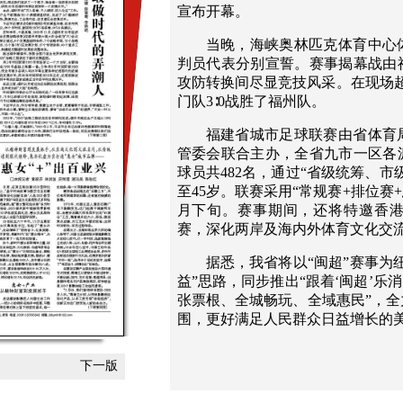
宣布开幕。
当晚，海峡奥林匹克体育中心
判员代表分别宣誓。赛事揭幕战由
攻防转换间尽显竞技风采。在现场
门队3∶0战胜了福州队。
福建省城市足球联赛由省体育
管委会联合主办，全省九市一区各
球员共482名，通过“省级统筹、市
至45岁。联赛采用“常规赛+排位赛
月下旬。赛事期间，还将特邀香
赛，深化两岸及海内外体育文化交
据悉，我省将以“闽超”赛事为
益”思路，同步推出“跟着‘闽超’乐
张票根、全城畅玩、全域惠民”，
围，更好满足人民群众日益增长的
下一版