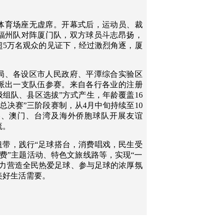
体育场座无虚席。开幕式后，运动员、裁
福州队对阵厦门队，双方球员斗志昂扬，
超5万名观众的见证下，经过激烈角逐，厦
局、各设区市人民政府、平潭综合实验区
派出一支队伍参赛。来自各行各业的注册
级组队、县区选拔”方式产生，年龄覆盖16
+总决赛”三阶段赛制，从4月中旬持续至10
港、澳门、台湾及海外侨胞球队开展友谊
流。
纽带，践行“足球搭台，消费唱戏，民生受
消费”主题活动、特色文旅线路等，实现“一
全力营造全民热爱足球、参与足球的浓厚氛
美好生活需要。