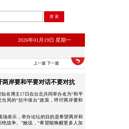
2026年01月19日 星期一
上一篇
下一篇
吁两岸要和平要对话不要对抗
湾知名博主17日在台北共同举办名为“和平
党当局的“抗中保台”政策，呼吁两岸要和
现场表示，举办论坛的目的是希望两岸和
拒绝战争。”她说，“希望能唤醒更多人加