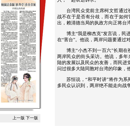
台湾民众党前主席柯文哲通过
战不在于是否有分歧，而在于如何
出，赖清德当局的执政方向正将台
博主“我是柳杰克”发言说，民进
在“害台”。他说，两岸问题要通过
博主“小杰不到一百六”长期
两岸民众的街头采访。他说，多年
陆的发展以及民众的友善，而民进
问过很多大陆同胞对台湾的印象，
苏恒说，“和平时讲”将作为
多民众认识到，两岸绝不能走向战
上一版
下一版