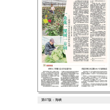
第07版：海峡