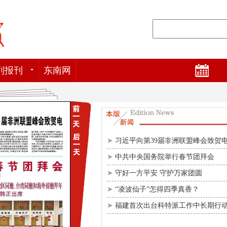
列报刊
东南网
➤
习近平向第39届非洲联盟峰会致贺
➤
中共中央国务院举行春节团拜会
➤
守好一方平安 守护万家团圆
➤
“凌波仙子”怎得四季真香？
➤
福建首次出台科特派工作中长期行