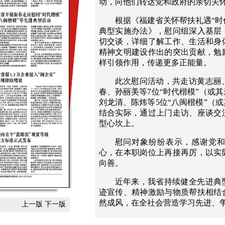
动，向他们转达党和政府的亲切关
根据《福建省关怀帮扶礼遇“时代
典型实施办法》，慰问组深入基层
切交谈，详细了解工作、生活和身
精神文明建设作出的突出贡献，勉
样引领作用，传递更多正能量。
此次慰问活动，共走访黄志丽
春、孙丽美等7位“时代楷模”（或
刘龙清、陈炜等5位“八闽楷模”（
结合实际，通过上门走访、座谈交
型心坎上。
慰问对象纷纷表示，感谢党
心，在本职岗位上再接再厉，以实
向善。
近年来，我省持续健全先进典
迹宣传、精神激励与物质帮扶相结
然成风，在全社会营造学习先进、
上一版
下一版