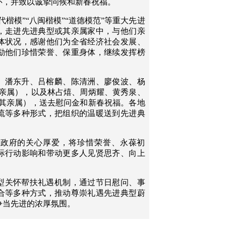
怀，并致以诚挚问候和新春祝福。
楷模”“八闽楷模”“道德模范”等重大先进
，走进先进典型或其亲属家中，与他们亲
体状况，感谢他们为全省经济社会发展、
励他们珍惜荣誉、保重身体，继续发挥榜
、潘东升、吕榕麟、陈清洲、廖俊波、杨
其亲属），以及林占熺、周炳耀、黄秀泉、
或其亲属），送去慰问金和新春祝福。各地
流等多种形式，把组织的温暖送到先进典
和政府的关心厚爱，将珍惜荣誉、永葆初
际行动影响和带动更多人见贤思齐、向上
型关怀帮扶礼遇机制，通过节日慰问、事
合等多种方式，推动尊崇礼遇先进典型蔚
争当先进的浓厚氛围。