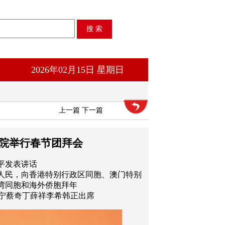
2026年02月15日 星期日
上一篇
下一篇
院举行春节团拜会
平发表讲话
人民，向香港特别行政区同胞、澳门特别
湾同胞和海外侨胞拜年
沪宁蔡奇丁薛祥李希韩正出席